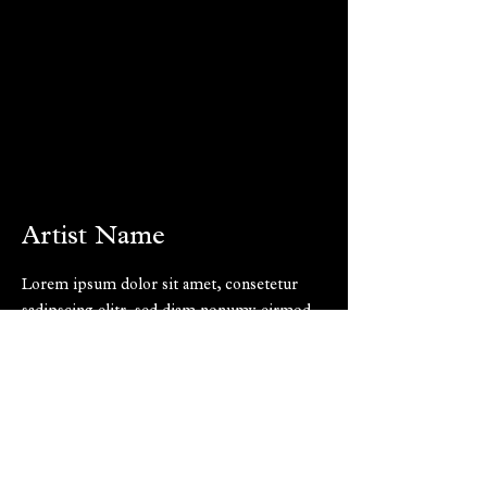
Artist Name
Lorem ipsum dolor sit amet, consetetur
sadipscing elitr, sed diam nonumy eirmod
tempor invidunt ut labore et dolore magna
aliquyam erat, sed diam voluptua. At vero
eos et accusam et justo duo dolores et ea
rebum.